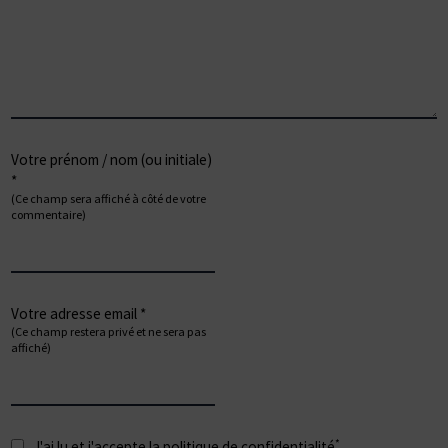
Votre prénom / nom (ou initiale)
*
(Ce champ sera affiché à côté de votre
commentaire)
Votre adresse email *
(Ce champ restera privé et ne sera pas
affiché)
*
J'ai lu et j'accepte la
politique de confidentialité