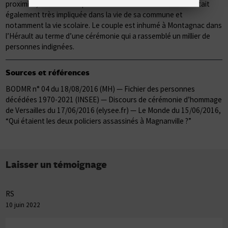
proximité, et s’illustrait par son sourire et son écoute. Elle était
également très impliquée dans la vie de sa commune et
notamment la vie scolaire. Le couple est inhumé à Montagnac dans
l’Hérault au terme d’une cérémonie qui a rassemblé un millier de
personnes indignées.
Sources et références
BODMR n° 04 du 18/08/2016 (MH) — Fichier des personnes
décédées 1970-2021 (INSEE) — Discours de cérémonie d’hommage
de Versailles du 17/06/2016 (elysee.fr) — Le Monde du 15/06/2016,
“Qui étaient les deux policiers assassinés à Magnanville ?”
Laisser un témoignage
RS
10 juin 2022