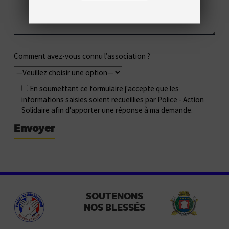
Comment avez-vous connu l’association ?
En soumettant ce formulaire j'accepte que les
informations saisies soient recueillies par Police - Action
Solidaire afin d'apporter une réponse à ma demande.
SOUTENONS
NOS BLESSÉS