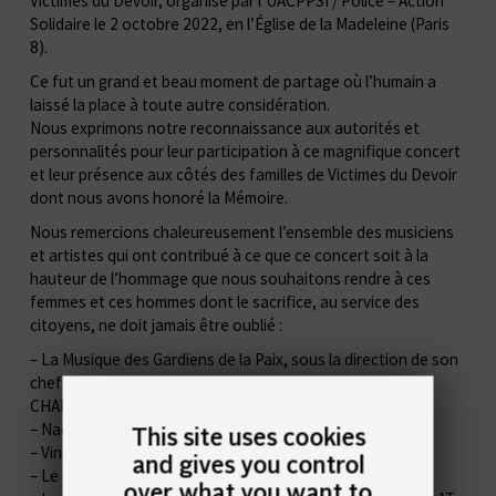
Victimes du Devoir, organisé par l’UACPPSI / Police – Action
Solidaire le 2 octobre 2022, en l’Église de la Madeleine (Paris
8).
Ce fut un grand et beau moment de partage où l’humain a
laissé la place à toute autre considération.
Nous exprimons notre reconnaissance aux autorités et
personnalités pour leur participation à ce magnifique concert
et leur présence aux côtés des familles de Victimes du Devoir
dont nous avons honoré la Mémoire.
Nous remercions chaleureusement l’ensemble des musiciens
et artistes qui ont contribué à ce que ce concert soit à la
hauteur de l’hommage que nous souhaitons rendre à ces
femmes et ces hommes dont le sacrifice, au service des
citoyens, ne doit jamais être oublié :
– La Musique des Gardiens de la Paix, sous la direction de son
chef Gildas HARNOIS, de son chef adjoint Jean-Jacques
CHARLES et de son Tambour Major Emmanuel DESCOL,
– Nadia IDAMAR,
This site uses cookies
– Vincent NICLO,
and gives you control
– Le « Chœur Sankofa » sous la direction de Joby SMITH,
over what you want to