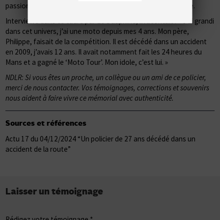
passionné de moto qu’il pratiquait aussi de manière sportive.
Interviewé dans ce cadre par Le Dauphiné, il racontait : « J’ai grandi
dans cet univers, j’ai une moto depuis mes 4 ans. Mon père,
Philippe, faisait de la compétition. Il est décédé dans un accident
en 2009, j’avais 12 ans. Il avait notamment fait les 24 heures du
Mans et a gagné le ‘Moto Tour’. Mon idole, c’est lui. »
NDLR: Si vous êtes un proche, un collègue ou un ami de ce policier,
merci de nous contacter. Vos témoignages, corrections et souvenirs
nous aident à faire vivre ce mémorial avec authenticité.
Sources et références
Actu 17 du 04/12/2024 “Un policier de 27 ans décédé dans un
accident de la route”
Laisser un témoignage
Rédigez votre témoignage *