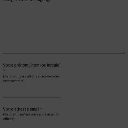
Votre prénom / nom (ou initiale)
*
(Ce champ sera affiché à côté de votre
commentaire)
Votre adresse email *
(Ce champ restera privé et ne sera pas
affiché)