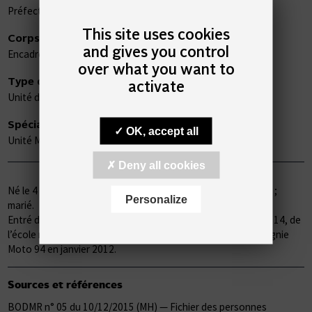
Préfecture de Police
This site uses cookies
Corps
and gives you control
Encadrement — Application
over what you want to
Type d'unité
activate
Unité de l'Ordre Public — Sécurité Routière
Spécialité
OK, accept all
Unité Motocycliste
Deny all cookies
Né le 4 octobre 1976 à Champigny-sur-Marne (Val de Marne) ;
Personalize
marié.
Entré dans l’administration avec la 212e promotion, section 14, de
l’école nationale de police de Sens, il avait intégré la Compagnie
Moto 94 en janvier 2012.
Sources et références
BODMR n° 05 du 10/12/2015 (MH) — Fichier des personnes