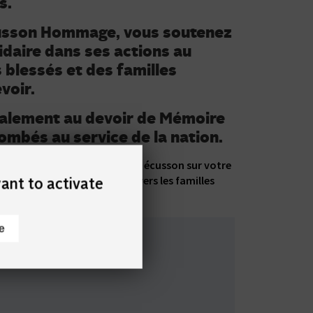
s.
cusson Hommage, vous soutenez
idaire dans ses actions au
s blessés et des familles
voir.
galement au devoir de Mémoire
ombés au service de la nation.
ourrez envisager de porter cet écusson sur votre
deuil et votre solidarité envers les familles
ant to activate
ollègues.
e
par Velcro au dos