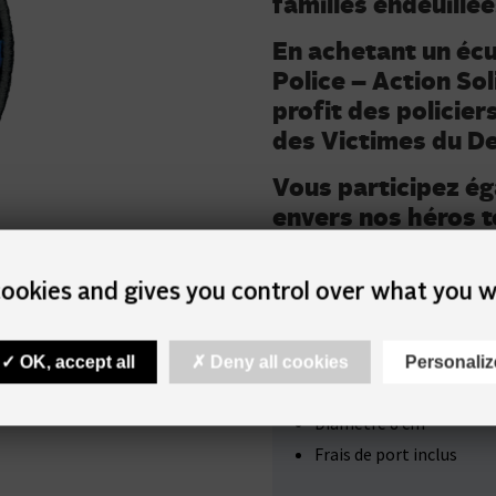
familles endeuillée
En achetant un é
Police – Action Sol
profit des policier
des Victimes du De
Vous participez é
envers nos héros t
Si vous êtes policier, vous p
uniforme pour exprimer votre 
 cookies and gives you control over what you w
suite à la perte d’un de nos c
OK, accept all
Deny all cookies
Personaliz
Écusson brodé, fixation 
Diamètre 8 cm
Frais de port inclus